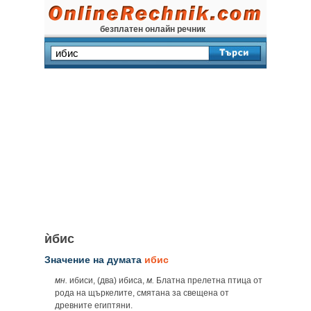
безплатен онлайн речник
ѝбис
Значение на думата
ибис
мн.
ибиси, (два) ибиса,
м.
Блатна прелетна птица от
рода на щъркелите, смятана за свещена от
древните египтяни.