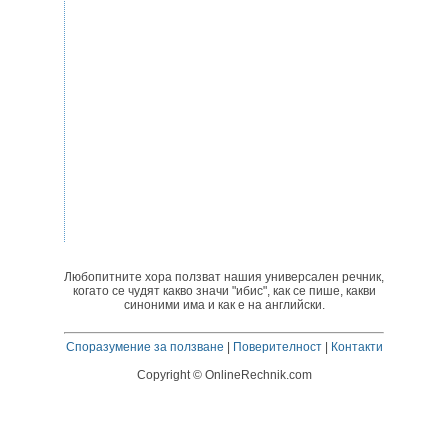
Любопитните хора ползват нашия универсален речник,
когато се чудят какво значи "ибис", как се пише, какви
синоними има и как е на английски.
Споразумение за ползване
|
Поверителност
|
Контакти
Copyright © OnlineRechnik.com