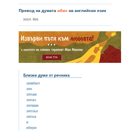
Превод на думата
ибис
на английски език
зоол. ibis
Близки думи от речника
зюмбюл
зян
зяпам
зяпач
зяпвам
зяпльо
зяпна
и
ибери