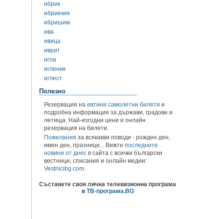
ибрик
ибрикчия
ибришим
ива
ивица
иврит
игла
игленик
иглест
Полезно
Резервация на
евтини самолетни билети
и
подробна информация за държави, градове и
летища. Най-изгодни цени и онлайн
резервация на билети.
Пожелания
за всякакви поводи - рожден ден,
имен ден, празници... Вижте
последните
новини от днес
в сайта с всички български
вестници, списания и онлайн медии:
Vestnicibg.com
.
Съставете своя лична телевизионна програма
в
ТВ-програма.BG