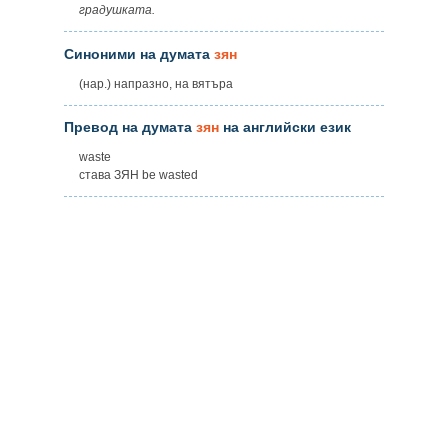
градушката.
Синоними на думата
зян
(нар.) напразно, на вятъра
Превод на думата
зян
на английски език
waste
става ЗЯН be wasted