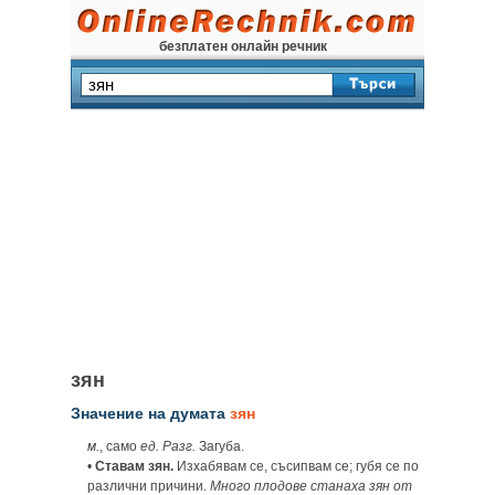
безплатен онлайн речник
зян
Значение на думата
зян
м.
, само
ед.
Разг.
Загуба.
•
Ставам зян.
Изхабявам се, съсипвам се; губя се по
различни причини.
Много плодове станаха зян от