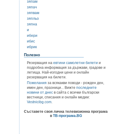
зяпам
зяпач
зяпвам
зяпльо
зяпна
и
ибери
ибис
ибрик
Полезно
Резервация на
евтини самолетни билети
и
подробна информация за държави, градове и
летища. Най-изгодни цени и онлайн
резервация на билети.
Пожелания
за всякакви поводи - рожден ден,
имен ден, празници... Вижте
последните
новини от днес
в сайта с всички български
вестници, списания и онлайн медии:
Vestnicibg.com
.
Съставете своя лична телевизионна програма
в
ТВ-програма.BG