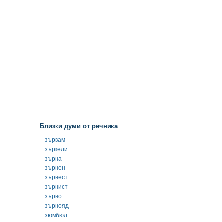
Близки думи от речника
зървам
зъркели
зърна
зърнен
зърнест
зърнист
зърно
зърнояд
зюмбюл