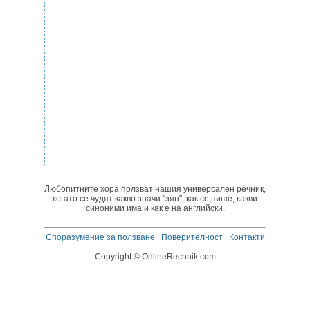
Любопитните хора ползват нашия универсален речник,
когато се чудят какво значи "зян", как се пише, какви
синоними има и как е на английски.
Споразумение за ползване
|
Поверителност
|
Контакти
Copyright © OnlineRechnik.com