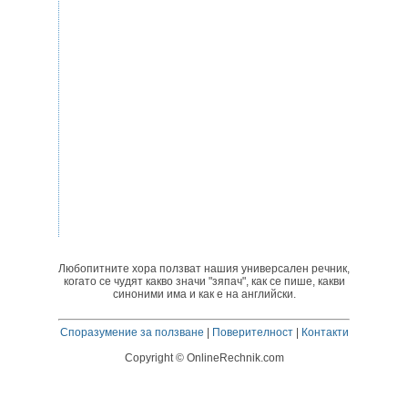
Любопитните хора ползват нашия универсален речник,
когато се чудят какво значи "зяпач", как се пише, какви
синоними има и как е на английски.
Споразумение за ползване
|
Поверителност
|
Контакти
Copyright © OnlineRechnik.com