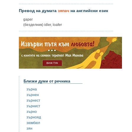
Превод на думата
зяпач
на английски език
gaper
(безделник) idler, loafer
Близки думи от речника
зърна
зърнен
зърнест
зърнист
зърно
зърнояд
зюмбюл
зян