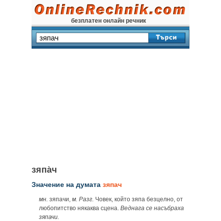
безплатен онлайн речник
зяпа̀ч
Значение на думата
зяпач
мн.
зяпачи,
м.
Разг.
Човек, който зяпа безцелно, от
любопитство някаква сцена.
Веднага се насъбраха
зяпачи.