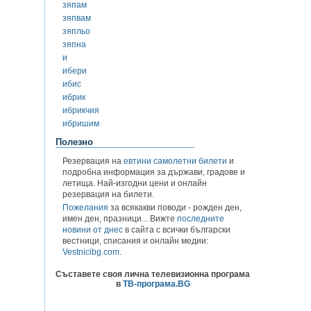
зяпам
зяпвам
зяпльо
зяпна
и
ибери
ибис
ибрик
ибрикчия
ибришим
Полезно
Резервация на
евтини самолетни билети
и
подробна информация за държави, градове и
летища. Най-изгодни цени и онлайн
резервация на билети.
Пожелания
за всякакви поводи - рожден ден,
имен ден, празници... Вижте
последните
новини от днес
в сайта с всички български
вестници, списания и онлайн медии:
Vestnicibg.com
.
Съставете своя лична телевизионна програма
в
ТВ-програма.BG