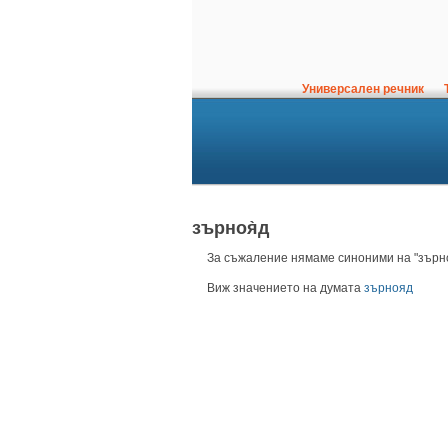
Универсален речник
Т
зърноя̀д
За съжаление нямаме синоними на "зърно
Виж значението на думата
зърнояд