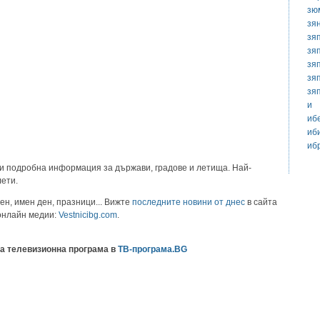
зю
зя
зя
зя
зя
зя
зя
и
иб
иб
иб
и подробна информация за държави, градове и летища. Най-
лети.
ен, имен ден, празници... Вижте
последните новини от днес
в сайта
 онлайн медии:
Vestnicibg.com
.
а телевизионна програма в
ТВ-програма.BG