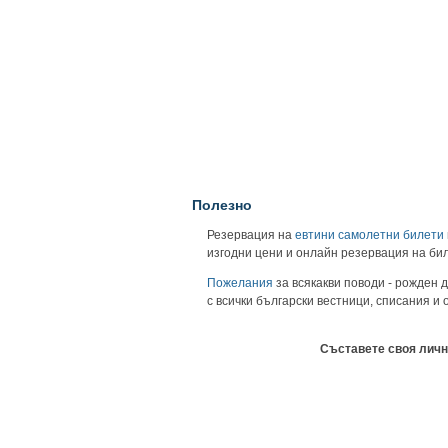
Полезно
Резервация на
евтини самолетни билети
изгодни цени и онлайн резервация на би
Пожелания
за всякакви поводи - рожден д
с всички български вестници, списания и
Съставете своя личн