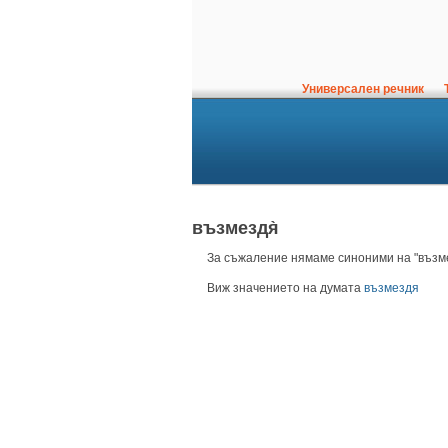
Универсален речник
Т
възмездя̀
За съжаление нямаме синоними на "възме
Виж значението на думата
възмездя