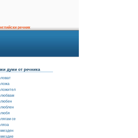
нглийски речник
зки думи от речника
зловат
зложа
зложител
злюбвам
злюбен
злюблен
злюбя
злягам се
зляза
змезден
змездие