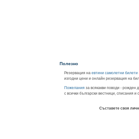
Полезно
Резервация на
евтини самолетни билети
изгодни цени и онлайн резервация на би
Пожелания
за всякакви поводи - рожден д
с всички български вестници, списания и
Съставете своя личн