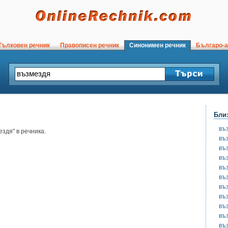
ълковен речник
Правописен речник
Синонимен речник
Българо-а
Бли
въ
здя" в речника.
въ
въ
въ
въ
въ
въ
въ
въ
въ
въ