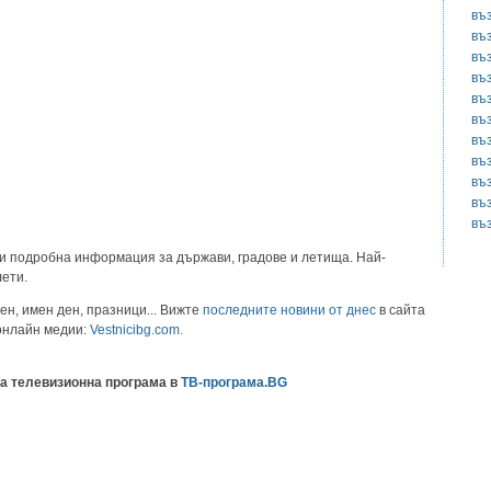
въ
въ
въ
въ
въ
въ
въ
въ
въ
въ
въ
и подробна информация за държави, градове и летища. Най-
лети.
ен, имен ден, празници... Вижте
последните новини от днес
в сайта
 онлайн медии:
Vestnicibg.com
.
а телевизионна програма в
ТВ-програма.BG