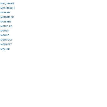
змездявам
змездяване
змогвам
змогвам се
змогване
змогна се
зможен
зможно
зможност
зможхост
змургав