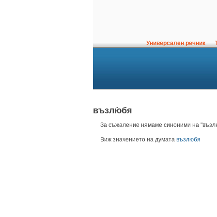
Универсален речник
Т
възлю̀бя
За съжаление нямаме синоними на "възлю
Виж значението на думата
възлюбя