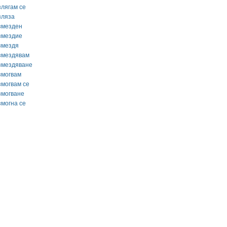
злягам се
зляза
змезден
змездие
змездя
змездявам
змездяване
змогвам
змогвам се
змогване
змогна се