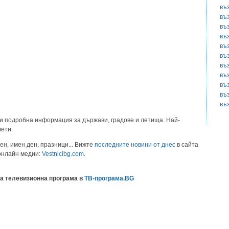
въ
въ
въ
въ
въ
въ
въ
въ
въ
въ
въ
и подробна информация за държави, градове и летища. Най-
лети.
ен, имен ден, празници... Вижте
последните новини от днес
в сайта
 онлайн медии:
Vestnicibg.com
.
а телевизионна програма в
ТВ-програма.BG