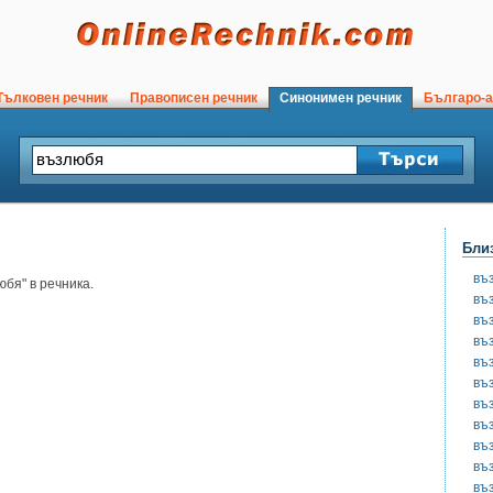
ълковен речник
Правописен речник
Синонимен речник
Българо-а
Бли
въ
бя" в речника.
въ
въ
въ
въ
въ
въ
въ
въ
въ
въ