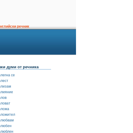
нглийски речник
зки думи от речника
злегна се
злест
злизам
злияние
злов
зловат
зложа
зложител
злюбвам
злюбен
злюблен