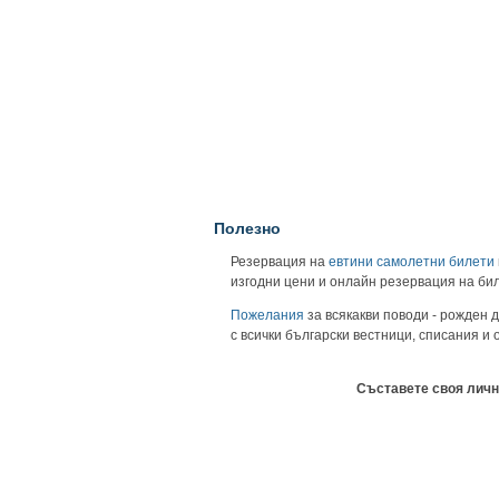
Полезно
Резервация на
евтини самолетни билети
изгодни цени и онлайн резервация на би
Пожелания
за всякакви поводи - рожден д
с всички български вестници, списания и
Съставете своя личн