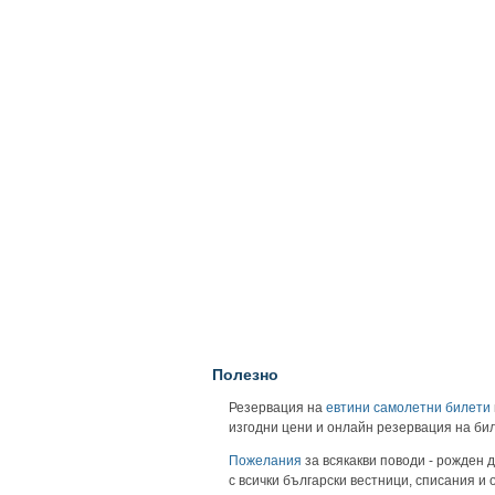
Полезно
Резервация на
евтини самолетни билети
изгодни цени и онлайн резервация на би
Пожелания
за всякакви поводи - рожден д
с всички български вестници, списания и