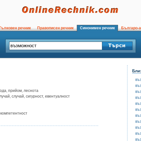
ълковен речник
Правописен речник
Синонимен речник
Българо-а
Бли
въ
въ
тода, прийом, леснота
въ
лучай, случай, сигурност, евентуалност
въ
въ
въ
, компетентност
въ
въ
въ
въ
въ