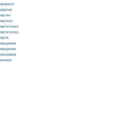
зможхост
змургав
змутен
змутено
змутителен
змутително
змутя
змущавам
змущение
змъжавам
змъжал