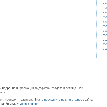
въ
въ
въ
въ
въ
въ
въ
въ
въ
въ
въ
и подробна информация за държави, градове и летища. Най-
лети.
ен, имен ден, празници... Вижте
последните новини от днес
в сайта
 онлайн медии:
Vestnicibg.com
.