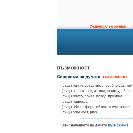
Универсален речник
Т
възмо̀жност
Синоними на думата
възможност
(същ.) начин, средство, способ, сгода, ме
(същ.) вероятност, изглед, шанс, удобен с
(същ.) място, почва, повод, причина
(същ.) надежда
(същ.) обсег, сфера, обхват, компетенция
(същ.) опасност, риск
Виж значението на думата
възможност