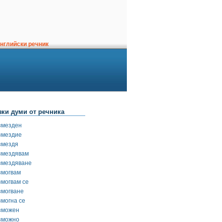
нглийски речник
зки думи от речника
змезден
змездие
змездя
змездявам
змездяване
змогвам
змогвам се
змогване
змогна се
зможен
зможно