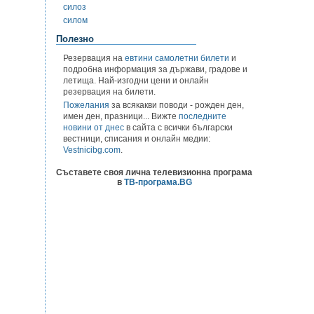
силоз
силом
Полезно
Резервация на
евтини самолетни билети
и
подробна информация за държави, градове и
летища. Най-изгодни цени и онлайн
резервация на билети.
Пожелания
за всякакви поводи - рожден ден,
имен ден, празници... Вижте
последните
новини от днес
в сайта с всички български
вестници, списания и онлайн медии:
Vestnicibg.com
.
Съставете своя лична телевизионна програма
в
ТВ-програма.BG