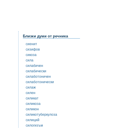
Близки думи от речника
сиенит
сизифов
сикоза
сила
силабичен
силабически
силаботоничен
силаботонически
силаж
силен
силикат
силикоза
силикон
силикотуберкулоза
силиций
силогизъм