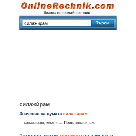
безплатен онлайн речник
силажѝрам
Значение на думата
силажирам
силажираш,
несв.
и
св.
Приготвям силаж.
Превод на думата
силажирам
на английски