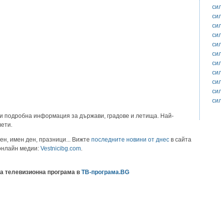
си
си
си
си
си
си
си
си
си
си
си
и подробна информация за държави, градове и летища. Най-
лети.
ен, имен ден, празници... Вижте
последните новини от днес
в сайта
 онлайн медии:
Vestnicibg.com
.
а телевизионна програма в
ТВ-програма.BG