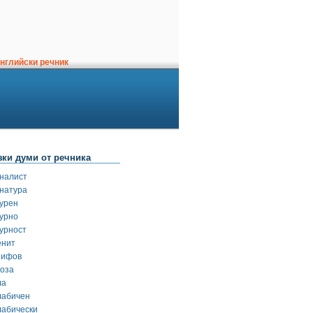
нглийски речник
зки думи от речника
гналист
гнатура
гурен
гурно
гурност
енит
зифов
коза
ла
лабичен
лабически