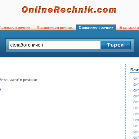
ълковен речник
Правописен речник
Синонимен речник
Българо-а
Бли
си
отоничен" в речника.
си
н
си
си
си
си
си
си
си
си
си