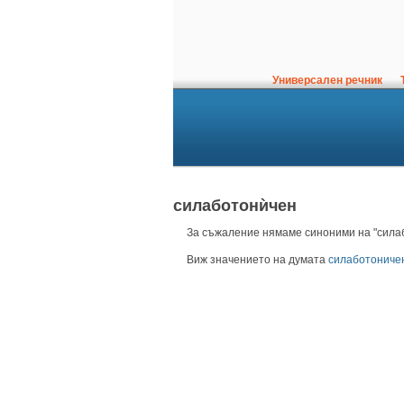
Универсален речник
Т
силаботонѝчен
За съжаление нямаме синоними на "силаб
Виж значението на думата
силаботониче