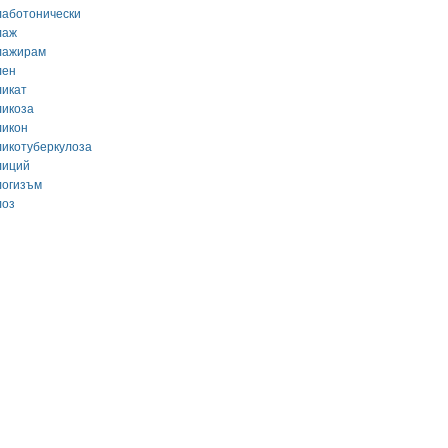
лаботонически
лаж
лажирам
лен
ликат
ликоза
ликон
ликотуберкулоза
лиций
логизъм
лоз