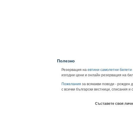
Полезно
Резервация на
евтини самолетни билети
изгодни цени и онлайн резервация на би
Пожелания
за всякакви поводи - рожден д
с всички български вестници, списания и
Съставете своя личн