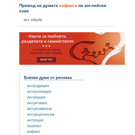
Превод на думата
инфанта
на английски
език
ист. infanta
Близки думи от речника
интродукция
интроспекция
интубация
интуитивен
интуитивизъм
интуиционизъм
интуиция
инупиат
инфант