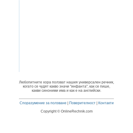
Любопитните хора ползват нашия универсален речник,
когато се чудят какво значи "инфанта", как се пише,
какви синоними има и как е на английски.
Споразумение за ползване
|
Поверителност
|
Контакти
Copyright © OnlineRechnik.com