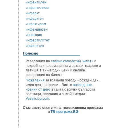
инфантилен
инфантилност
инфаркт
инфарктен
инфектирам
инфекциозен
инфекция
инфертилитет
инфинитив
Полезно
Резервация на
евтини самолетни билети
и
подробна информация за държави, градове и
летища. Най-изгодни цени и онлайн
резервация на билети.
Пожелания
за всякакви поводи - рожден ден,
имен ден, празници... Вижте
последните
новини от днес
в сайта с всички български
вестници, списания и онлайн медии:
Vestnicibg.com
.
Съставете своя лична телевизионна програма
в
ТВ-програма.BG