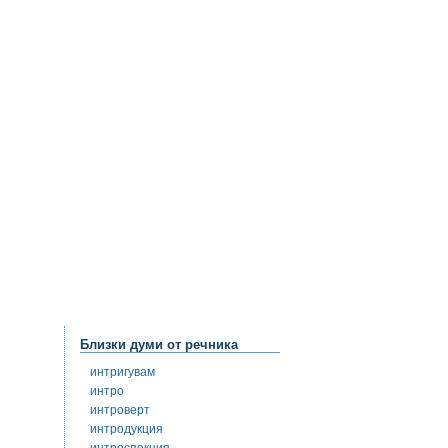
Близки думи от речника
интригувам
интро
интроверт
интродукция
интроспекция