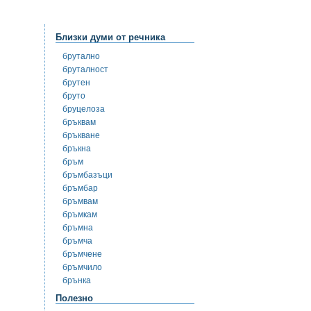
Близки думи от речника
брутално
бруталност
брутен
бруто
бруцелоза
бръквам
бръкване
бръкна
бръм
бръмбазъци
бръмбар
бръмвам
бръмкам
бръмна
бръмча
бръмчене
бръмчило
брънка
Полезно