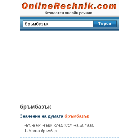
безплатен онлайн речник
бръмбазъ̀к
Значение на думата
бръмбазък
-ът, -а
мн. -
зъци, след
числ.
-ка,
м. Разг.
1.
Малък бръмбар.