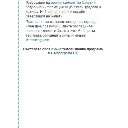
Резервация на
евтини самолетни билети
и
подробна информация за държави, градове и
летища. Най-изгодни цени и онлайн
резервация на билети.
Пожелания
за всякакви поводи - рожден ден,
имен ден, празници... Вижте
последните
новини от днес
в сайта с всички български
вестници, списания и онлайн медии:
Vestnicibg.com
.
Съставете своя лична телевизионна програма
в
ТВ-програма.BG