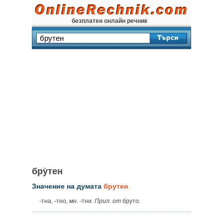
безплатен онлайн речник
бру̀тен
Значение на думата
брутен
-тна, -тно,
мн.
-тни.
Прил. от
бруто.