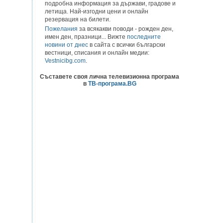
подробна информация за държави, градове и
летища. Най-изгодни цени и онлайн
резервация на билети.
Пожелания
за всякакви поводи - рожден ден,
имен ден, празници... Вижте
последните
новини от днес
в сайта с всички български
вестници, списания и онлайн медии:
Vestnicibg.com
.
Съставете своя лична телевизионна програма
в
ТВ-програма.BG