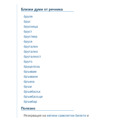
Близки думи от речника
бруля
брус
брусница
бруст
бруствер
бруся
брутален
брутално
бруталност
бруто
бруцелоза
бръквам
бръкване
бръкна
бръм
бръмбазък
бръмбазъци
бръмбар
Полезно
Резервация на
евтини самолетни билети
и