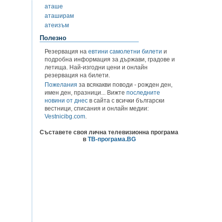
аташе
аташирам
атеизъм
Полезно
Резервация на
евтини самолетни билети
и
подробна информация за държави, градове и
летища. Най-изгодни цени и онлайн
резервация на билети.
Пожелания
за всякакви поводи - рожден ден,
имен ден, празници... Вижте
последните
новини от днес
в сайта с всички български
вестници, списания и онлайн медии:
Vestnicibg.com
.
Съставете своя лична телевизионна програма
в
ТВ-програма.BG