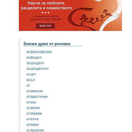
Близки думи от речника
асфиксофилия
асфодел
асцендент
асцендентен
асцит
асъл
ат
атавизъм
атавистичен
атака
атаксия
атакувам
аталък
атаман
атараксия