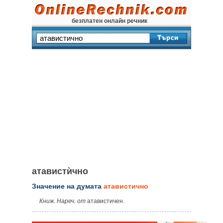
безплатен онлайн речник
атавистѝчно
Значение на думата
атавистично
Книж.
Нареч. от
атавистичен.