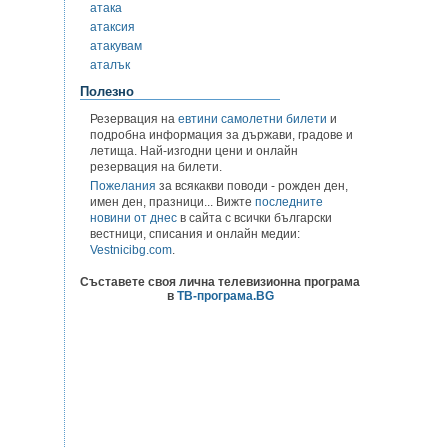
атака
атаксия
атакувам
аталък
Полезно
Резервация на
евтини самолетни билети
и
подробна информация за държави, градове и
летища. Най-изгодни цени и онлайн
резервация на билети.
Пожелания
за всякакви поводи - рожден ден,
имен ден, празници... Вижте
последните
новини от днес
в сайта с всички български
вестници, списания и онлайн медии:
Vestnicibg.com
.
Съставете своя лична телевизионна програма
в
ТВ-програма.BG