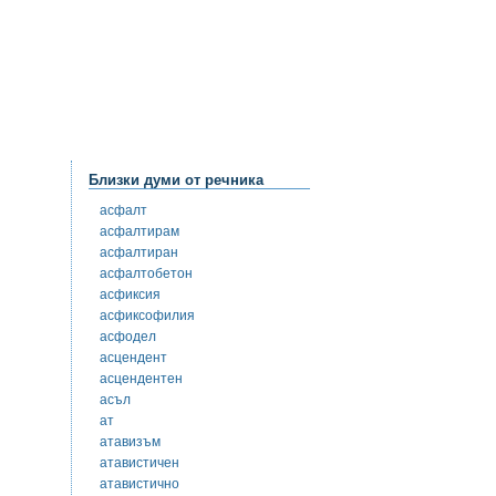
Близки думи от речника
асфалт
асфалтирам
асфалтиран
асфалтобетон
асфиксия
асфиксофилия
асфодел
асцендент
асцендентен
асъл
ат
атавизъм
атавистичен
атавистично