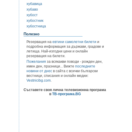
хубавица
хубаво
хубост
хубостник
хубостница
Полезно
Резервация на
евтини самолетни билети
и
подробна информация за държави, градове и
летища. Най-изгодни цени и онлайн
резервация на билети.
Пожелания
за всякакви поводи - рожден ден,
имен ден, празници... Вижте
последните
новини от днес
в сайта с всички български
вестници, списания и онлайн медии:
Vestnicibg.com
.
Съставете своя лична телевизионна програма
в
ТВ-програма.BG