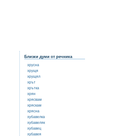
Близки думи от речника
хрусна
хрущя
хрущял
хрът
хрътка
хрян
хрясвам
хряскам
хрясна
хубавелка
хубавеляк
хубавец
хубавея