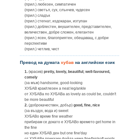
(прил.) любезен, симпатичен
(прил.) светъл, сух, слънчев, чудесен
(прил.) сладък
(прил.) стегнат, издокаран, изтупан
(прил.) доблестен, внушителен, представителен,
величествен, добре сложен, елегантен
(прил.) ясен, благоприятен, обещаващ, с добри
перспективи
(прил.) четлив, чист
Превод на думата
хубав
на английски език
1.
(красив)
pretty, lovely, beautiful; well-favoured,
comely
(за мъж) handsome, good-looking
ХУБАВ крак/глезен a neat leg/ankle
от ХУБАВа по ХУБАВa as lovely as could be, couldn't
be more beautiful
2.
(доброкачествен, добър)
good, fine, nice
(за въздух, вода и) sweet
ХУБАВо време fine weathеr
прибирам се докато е ХУБАВо времето get home in
the fine
но един ХУБАВ ден but one fine'day
от ХУБАВи приказки файда няма fine/fair/soft words