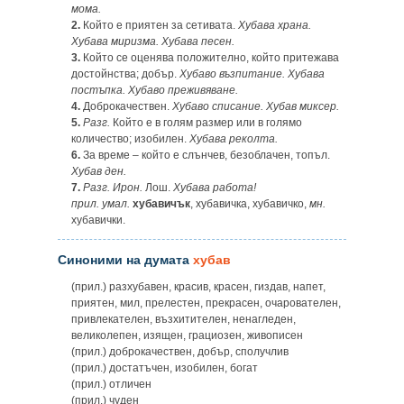
мома.
2.
Който е приятен за сетивата.
Хубава храна.
Хубава миризма. Хубава песен.
3.
Който се оценява положително, който притежава
достойнства; добър.
Хубаво възпитание.
Хубава
постъпка. Хубаво преживяване.
4.
Доброкачествен.
Хубаво списание. Хубав миксер.
5.
Разг.
Който е в голям размер или в голямо
количество; изобилен.
Хубава реколта.
6.
За време – който е слънчев, безоблачен, топъл.
Хубав ден.
7.
Разг. Ирон.
Лош.
Хубава работа!
прил.
умал.
хубавичък
, хубавичка, хубавичко,
мн.
хубавички.
Синоними на думата
хубав
(прил.) разхубавен, красив, красен, гиздав, напет,
приятен, мил, прелестен, прекрасен, очарователен,
привлекателен, възхитителен, ненагледен,
великолепен, изящен, грациозен, живописен
(прил.) доброкачествен, добър, сполучлив
(прил.) достатъчен, изобилен, богат
(прил.) отличен
(прил.) чуден