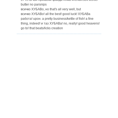
butter no parsnips
всичко ХУБАВo, но that's all very well, but
всичко ХУБАВo! all the best! good luck! ХУБАВa
работа! upoн. a pretty business/kettle of fish! a fine
thing, indeed! и таз ХУБАВа! no, really! good heavens!
go to! that beats/licks creation