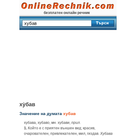
безплатен онлайн речник
ху̀бав
Значение на думата
хубав
хубава, хубаво,
мн.
хубави,
прил.
1.
Който е с приятен външен вид; красив,
очарователен, привлекателен, мил, гиздав.
Хубава