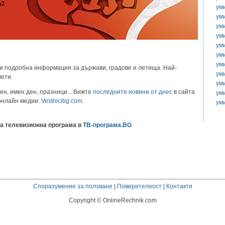
ум
ум
ум
ум
ум
ум
ум
и подробна информация за държави, градове и летища. Най-
ум
лети.
ум
ен, имен ден, празници... Вижте
последните новини от днес
в сайта
ум
 онлайн медии:
Vestnicibg.com
.
ум
а телевизионна програма в
ТВ-програма.BG
Споразумение за ползване
|
Поверителност
|
Контакти
Copyright © OnlineRechnik.com