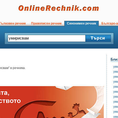
ълковен речник
Правописен речник
Синонимен речник
Българо-а
Бли
ум
свам" в речника.
ум
ум
ум
ум
ум
ум
ум
ум
ум
ум