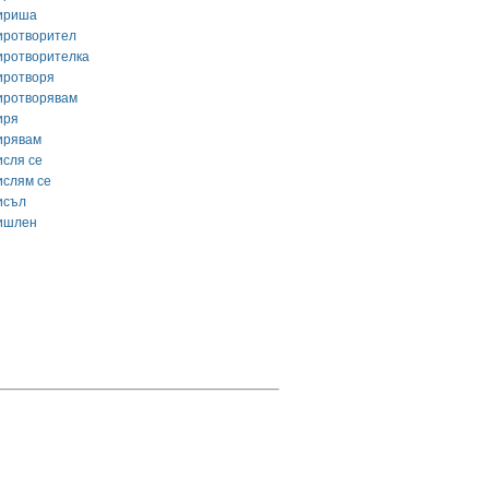
ириша
иротворител
иротворителка
иротворя
иротворявам
иря
ирявам
исля се
ислям се
исъл
ишлен