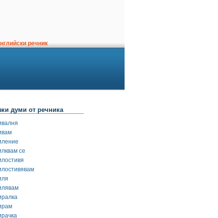
нглийски речник
зки думи от речника
ивалня
ивам
иление
илквам се
илостивя
илостивявам
иля
илявам
иралка
ирам
ирачка