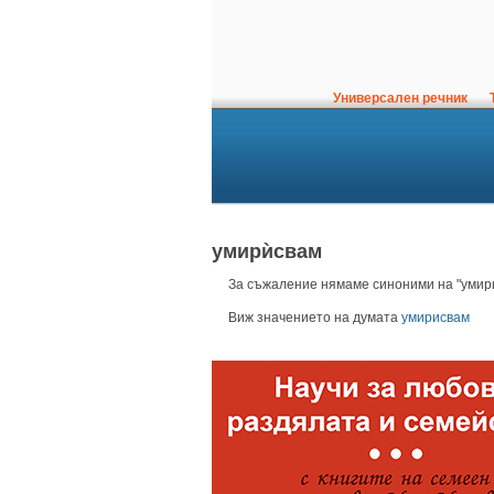
Универсален речник
Т
умирѝсвам
За съжаление нямаме синоними на "умири
Виж значението на думата
умирисвам