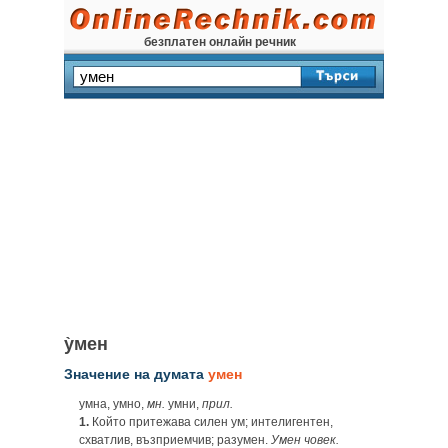
безплатен онлайн речник
у̀мен
Значение на думата
умен
умна, умно,
мн.
умни,
прил.
1.
Който притежава силен ум; интелигентен,
схватлив, възприемчив; разумен.
Умен човек.