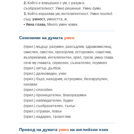
2.
Който е извършен с ум, с разум и
съобразителност.
Умно решение. Умни думи.
3.
Който изразява ум, интелигентност.
Умен поглед.
същ.
умност,
умността,
ж.
•
Умна глава.
Много умен човек.
Синоними на думата
умен
(прил.) мъдър, разумен, разсъдлив, здравомислещ,
смислен, свестен, прозорлив, осторожен, схватлив,
възприемчив, интелигентен, зрял, трезв, умна глава,
сече му главата, сериозен, съзнателен, поумнял
(прил.) хитър, дълбок
(прил.) далновиден, учен
(прил.) бърз, находчив, остроумен, безскрупулен,
нахакан
(прил.) способен
(прил.) проницателен, благоразумен
(прил.) наблюдателен, буден
(прил.) съобразителен, тънък
(прил.) отракан, ловък
(прил.) надарен, талантлив
Превод на думата
умен
на английски език