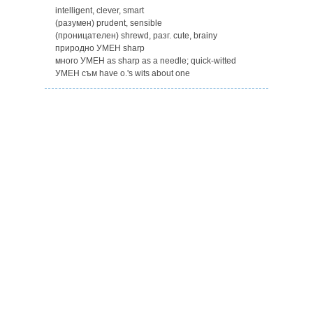
intelligent, clever, smart
(разумен) prudent, sensible
(проницателен) shrewd, разг. cute, brainy
природно УМЕН sharp
много УМЕН as sharp as a needle; quick-witted
УМЕН съм have o.'s wits about one