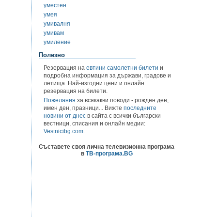
уместен
умея
умивалня
умивам
умиление
Полезно
Резервация на
евтини самолетни билети
и
подробна информация за държави, градове и
летища. Най-изгодни цени и онлайн
резервация на билети.
Пожелания
за всякакви поводи - рожден ден,
имен ден, празници... Вижте
последните
новини от днес
в сайта с всички български
вестници, списания и онлайн медии:
Vestnicibg.com
.
Съставете своя лична телевизионна програма
в
ТВ-програма.BG