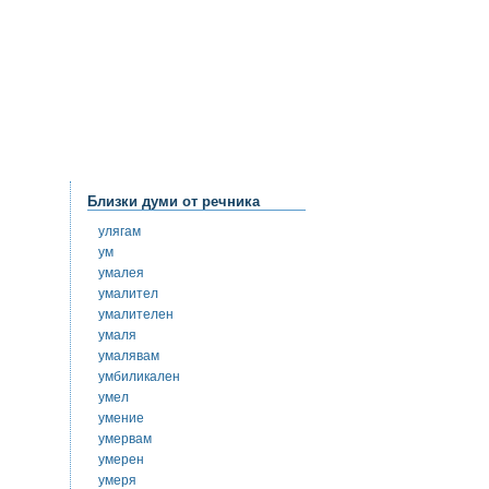
Близки думи от речника
улягам
ум
умалея
умалител
умалителен
умаля
умалявам
умбиликален
умел
умение
умервам
умерен
умеря