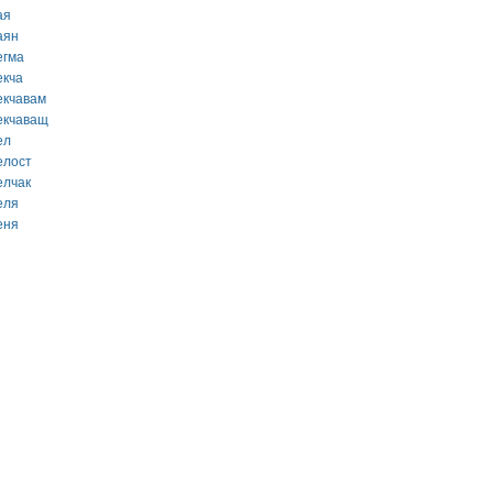
ая
аян
егма
екча
екчавам
екчаващ
ел
елост
елчак
еля
еня