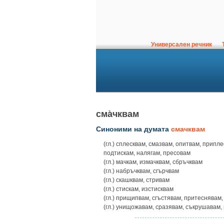
Универсален речник
Т
сма̀чквам
Синоними на думата
смачквам
(гл.) сплесквам, смазвам, опитвам, припл
подтискам, налягам, пресовам
(гл.) мачкам, измачквам, сбръчквам
(гл.) набръчквам, сгърчвам
(гл.) скашквам, стривам
(гл.) стискам, изстисквам
(гл.) прищипвам, сгъстявам, притеснявам
(гл.) унищожавам, сразявам, съкрушавам