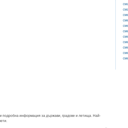
см
см
см
см
см
см
см
см
см
см
см
и подробна информация за държави, градове и летища. Най-
лети.