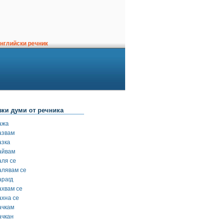
нглийски речник
зки думи от речника
ажа
азвам
азка
айвам
аля се
алявам се
арагд
ахвам се
ахна се
ачкам
ачкан