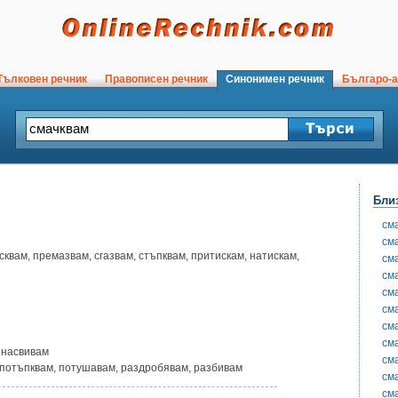
ълковен речник
Правописен речник
Синонимен речник
Българо-а
Бли
см
см
есквам, премазвам, сгазвам, стъпквам, притискам, натискам,
см
см
см
см
см
см
, насвивам
см
, потъпквам, потушавам, раздробявам, разбивам
см
см