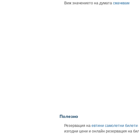
Виж значението на думата
смачквам
Полезно
Резервация на
евтини самолетни билети
изгодни цени и онлайн резервация на би