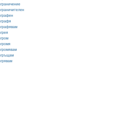
зграничение
зграничителен
зграфен
зграфя
зграфявам
згрея
згром
згромя
згромявам
згръщам
згрявам