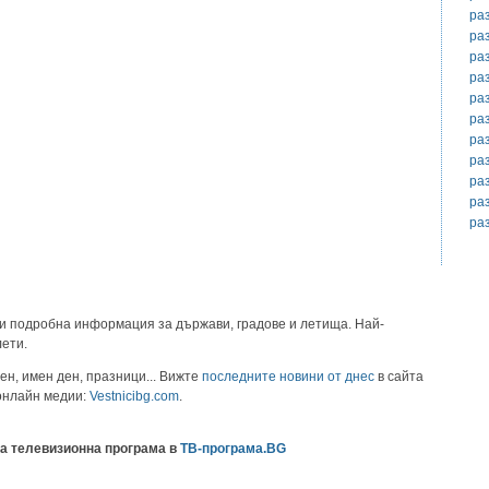
ра
ра
ра
ра
ра
ра
ра
ра
ра
ра
ра
и подробна информация за държави, градове и летища. Най-
лети.
ен, имен ден, празници... Вижте
последните новини от днес
в сайта
 онлайн медии:
Vestnicibg.com
.
а телевизионна програма в
ТВ-програма.BG