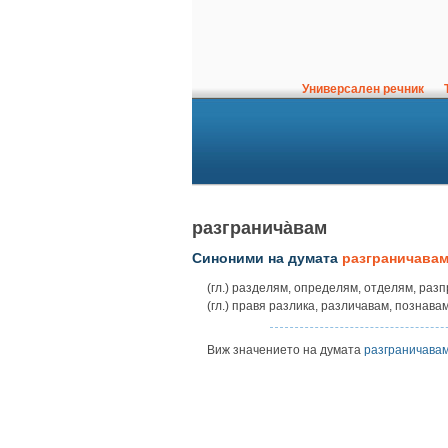
Универсален речник
Т
разгранича̀вам
Синоними на думата
разграничава
(гл.) разделям, определям, отделям, ра
(гл.) правя разлика, различавам, познава
Виж значението на думата
разграничава