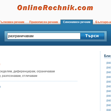
ълковен речник
Правописен речник
Синонимен речник
Българо-а
Бли
ра
м
ра
зпределям, диференцирам, ограничавам
ра
м, разпознавам, отличавам
ра
ра
ра
м
ра
ра
ра
ра
ра