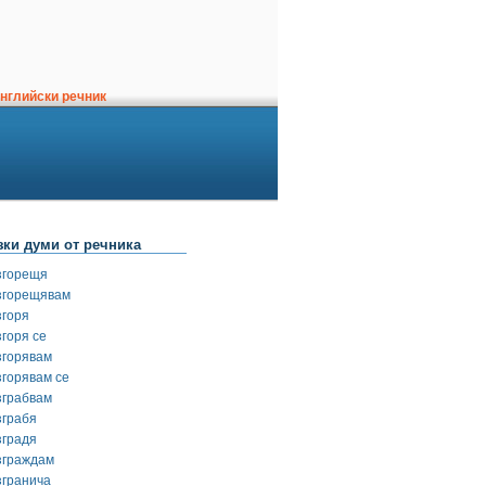
нглийски речник
зки думи от речника
згорещя
згорещявам
згоря
згоря се
згорявам
згорявам се
зграбвам
зграбя
зградя
зграждам
згранича