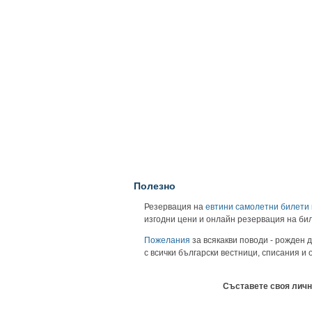
Полезно
Резервация на
евтини самолетни билети
изгодни цени и онлайн резервация на би
Пожелания
за всякакви поводи - рожден д
с всички български вестници, списания и
Съставете своя личн