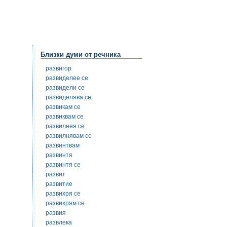
Близки думи от речника
развигор
развиделее се
развидели се
развиделява се
развикам се
развиквам се
развилнея се
развилнявам се
развинтвам
развинтя
развинтя се
развит
развитие
развихря се
развихрям се
развия
развлека