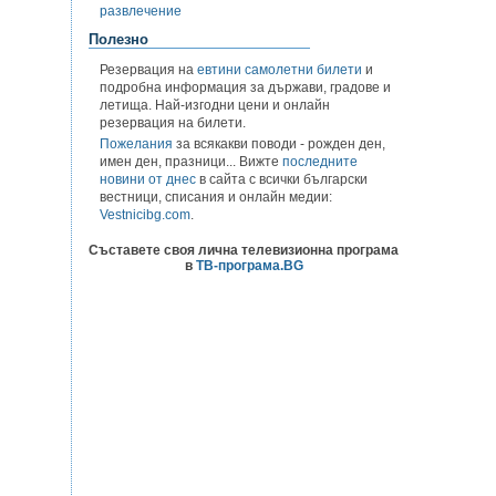
развлечение
Полезно
Резервация на
евтини самолетни билети
и
подробна информация за държави, градове и
летища. Най-изгодни цени и онлайн
резервация на билети.
Пожелания
за всякакви поводи - рожден ден,
имен ден, празници... Вижте
последните
новини от днес
в сайта с всички български
вестници, списания и онлайн медии:
Vestnicibg.com
.
Съставете своя лична телевизионна програма
в
ТВ-програма.BG