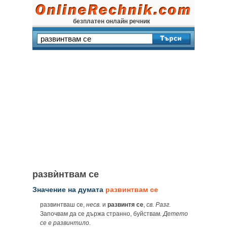
безплатен онлайн речник
развѝнтвам се
Значение на думата
развинтвам се
развинтваш се,
несв.
и
развинтя се
,
св.
Разг.
Започвам да се държа странно, буйствам
.
Детето
се е развинтило.