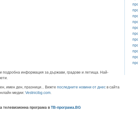
пр
пр
пр
пр
пр
пр
пр
пр
пр
пр
пр
и подробна информация за държави, градове и летища. Най-
лети.
ен, имен ден, празници... Вижте
последните новини от днес
в сайта
 онлайн медии:
Vestnicibg.com
.
а телевизионна програма в
ТВ-програма.BG