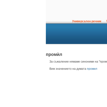
Универсален речник
Т
промѝл
За съжаление нямаме синоними на "проми
Виж значението на думата
промил