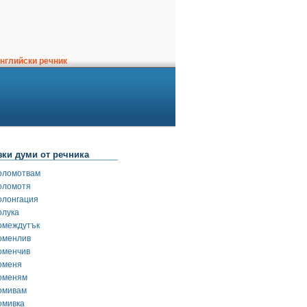
нглийски речник
зки думи от речника
оломотвам
оломотя
олонгация
олука
омеждутък
оменлив
оменчив
оменя
оменям
омивам
омивка