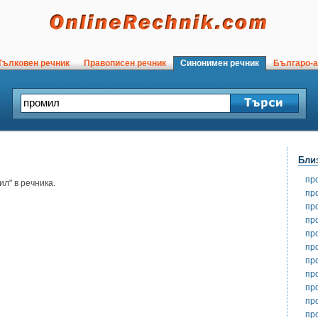
ълковен речник
Правописен речник
Синонимен речник
Българо-а
Бли
пр
л" в речника.
пр
пр
пр
пр
пр
пр
пр
пр
пр
пр