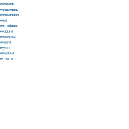
омишлен
омишленик
омишленост
омия
омкомбинат
омокаем
омоцирам
омоция
омуша
омушвам
омъквам