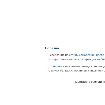
Полезно
Резервация на
евтини самолетни билети
изгодни цени и онлайн резервация на би
Пожелания
за всякакви поводи - рожден д
с всички български вестници, списания и
Съставете своя личн