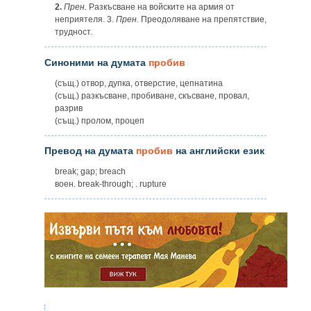
2.
Прен.
Разкъсване на войските на армия от
неприятеля. 3.
Прен.
Преодоляване на препятствие,
трудност.
Синоними на думата
пробив
(същ.) отвор, дупка, отверстие, цепнатина
(същ.) разкъсване, пробиване, скъсване, провал,
разрив
(същ.) пролом, процеп
Превод на думата
пробив
на английски език
break; gap; breach
воен. break-through; . rupture