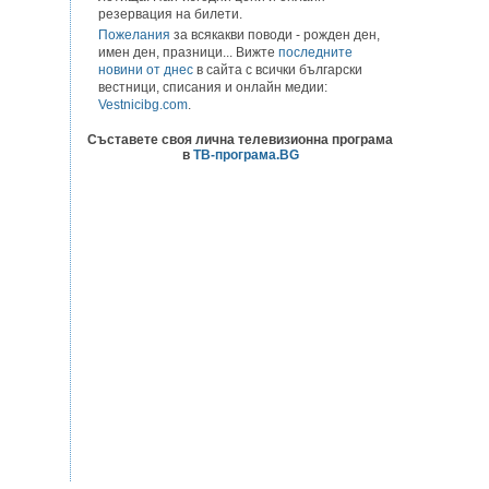
резервация на билети.
Пожелания
за всякакви поводи - рожден ден,
имен ден, празници... Вижте
последните
новини от днес
в сайта с всички български
вестници, списания и онлайн медии:
Vestnicibg.com
.
Съставете своя лична телевизионна програма
в
ТВ-програма.BG