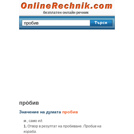
безплатен онлайн речник
про̀бив
Значение на думата
пробив
м.
, само
ед.
1.
Отвор в резултат на пробиване.
Пробив на
кораба.