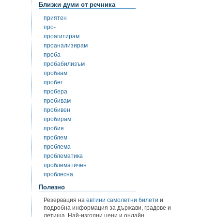
Близки думи от речника
приятен
про-
проагитирам
проанализирам
проба
пробабилизъм
пробвам
пробег
пробера
пробивам
пробивен
пробирам
пробия
проблем
проблема
проблематика
проблематичен
проблесна
Полезно
Резервация на
евтини самолетни билети
и
подробна информация за държави, градове и
летища. Най-изгодни цени и онлайн