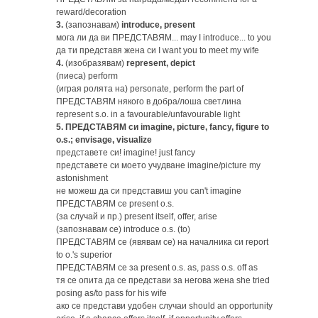
reward/decoration
3.
(запознавам)
introduce, present
мога ли да ви ПРЕДСТАВЯМ... may I introduce... to you
да ти представя жена си I want you to meet my wife
4.
(изобразявам)
represent, depict
(пиеса) perform
(играя ролята на) personate, perform the part of
ПРЕДСТАВЯМ някого в добра/лоша светлина
represent s.o. in a favourable/unfavourable light
5.
ПРЕДСТАВЯМ си imagine, picture, fancy, figure to
o.s.; envisage, visualize
представете си! imagine! just fancy
представете си моето учудване imagine/picture my
astonishment
не можеш да си представиш you can't imagine
ПРЕДСТАВЯМ се present o.s.
(за случай и пр.) present itself, offer, arise
(запознавам се) introduce o.s. (to)
ПРЕДСТАВЯМ се (явявам се) на началника си report
to o.'s superior
ПРЕДСТАВЯМ се за present o.s. as, pass o.s. off as
тя се опита да се представи за негова жена she tried
posing as/to pass for his wife
ако се представи удобен случаи should an opportunity