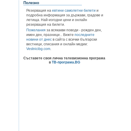
Полезно
Резервация на
евтини самолетни билети
и
подробна информация за държави, градове и
летища. Най-изгодни цени и онлайн
резервация на билети.
Пожелания
за всякакви поводи - рожден ден,
имен ден, празници... Вижте
последните
новини от днес
в сайта с всички български
вестници, списания и онлайн медии:
Vestnicibg.com
.
Съставете своя лична телевизионна програма
в
ТВ-програма.BG