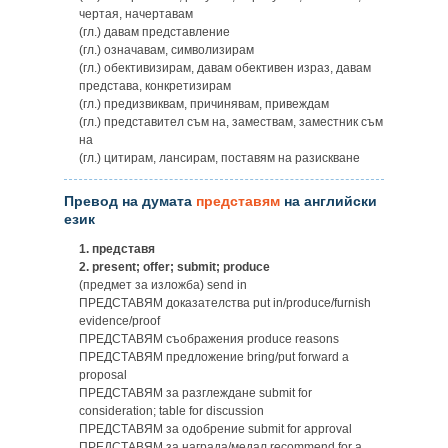
чертая, начертавам
(гл.) давам представление
(гл.) означавам, символизирам
(гл.) обективизирам, давам обективен израз, давам
представа, конкретизирам
(гл.) предизвиквам, причинявам, привеждам
(гл.) представител съм на, замествам, заместник съм
на
(гл.) цитирам, лансирам, поставям на разискване
Превод на думата
представям
на английски
език
1.
представя
2.
present; offer; submit; produce
(предмет за изложба) send in
ПРЕДСТАВЯМ доказателства put in/produce/furnish
evidence/proof
ПРЕДСТАВЯМ съображения produce reasons
ПРЕДСТАВЯМ предложение bring/put forward a
proposal
ПРЕДСТАВЯМ за разглеждане submit for
consideration; table for discussion
ПРЕДСТАВЯМ за одобрение submit for approval
ПРЕДСТАВЯМ за награда/медал recommend for a