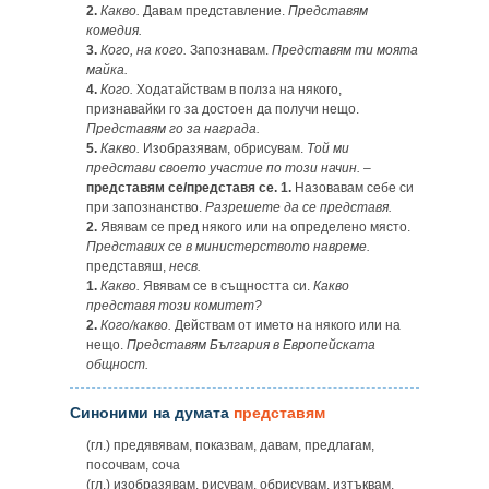
2.
Какво.
Давам представление.
Представям
комедия.
3.
Кого, на кого.
Запознавам.
Представям ти моята
майка.
4.
Кого.
Ходатайствам в полза на някого,
признавайки го за достоен да получи нещо.
Представям го за награда.
5.
Какво.
Изобразявам, обрисувам.
Той ми
представи своето участие по този начин.
–
представям се/представя се. 1.
Назовавам себе си
при запознанство.
Разрешете да се представя.
2.
Явявам се пред някого или на определено място.
Представих се в министерството навреме.
представяш,
несв.
1.
Какво.
Явявам се в същността си.
Какво
представя този комитет?
2.
Кого/какво.
Действам от името на някого или на
нещо.
Представям България в Европейската
общност.
Синоними на думата
представям
(гл.) предявявам, показвам, давам, предлагам,
посочвам, соча
(гл.) изобразявам, рисувам, обрисувам, изтъквам,