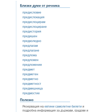
Близки думи от речника
предисловие
предислокация
предислоцирам
предислоциране
предистория
предишен
предколедно
предлагам
предлагане
предложа
предложен
предложение
предмет
предметен
предметно
предметност
предмишница
предмостие
Полезно
Резервация на
евтини самолетни билети
и
подробна информация за държави, градове и