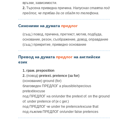
връзки, зависимости.
2.
Търсена привидна причина.
Напуснах стаята под
предлог, че трябва да се обадя по телефона.
Синоними на думата
предлог
(същ.) повод, причина, претекст, мотив, подбуда,
основание, резон, съображение, довод, оправдание
(същ.) прикритие, привидно основание
Превод на думата
предлог
на английски
език
1.
грам. preposition
2.
(повод)
pretext. pretence (за for)
(основание) ground (for)
благовиден ПРЕДЛОГ a plausible/specious
pretext/excuse
под ПРЕДЛОГ на on/under the pretext of. on the ground
of. under pretence of (и с ger.)
под ПРЕДЛОГ че under he pretence/excuse that
под лъжлив ПРЕДЛОГ on/under false pretences