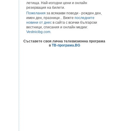
летища. Най-изгодни цени и онлайн
резервация на билети.
Пожелания
за всякакви поводи - рожден ден,
имен ден, празници... Вижте
последните
новини от днес
в сайта с всички български
вестници, списания и онлайн медии:
Vestnicibg.com
.
Съставете своя лична телевизионна програма
в
ТВ-програма.BG