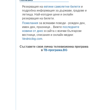
Резервация на
евтини самолетни билети
и
подробна информация за държави, градове и
летища. Най-изгодни цени и онлайн
резервация на билети.
Пожелания
за всякакви поводи - рожден ден,
имен ден, празници... Вижте
последните
новини от днес
в сайта с всички български
вестници, списания и онлайн медии:
Vestnicibg.com
.
Съставете своя лична телевизионна програма
в
ТВ-програма.BG