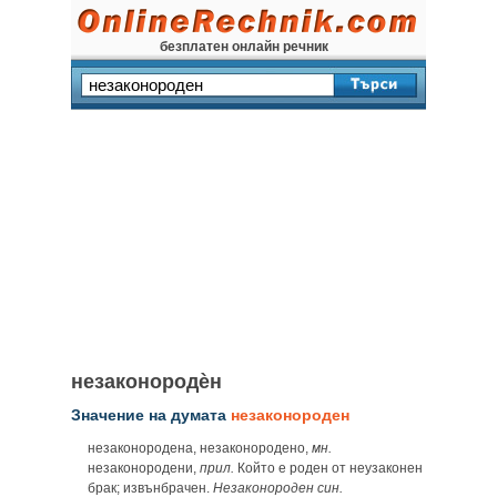
безплатен онлайн речник
незаконородѐн
Значение на думата
незаконороден
незаконородена, незаконородено,
мн.
незаконородени,
прил.
Който е роден от неузаконен
брак; извънбрачен.
Незаконороден син.