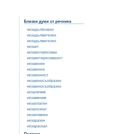
Близки думи от речника
незадълбочено
незадължителен
незадължително
незает
незаинтересован
незаинтересованост
незаконен
незаконно
незаконност
незаконосъобразен
незаконосъобразно
незаличим
незаменим
незаплатен
незапознат
незапомнен
незаразен
незараснал
Полезно