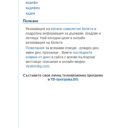
кадифе
кадифен
кадия
Полезно
Резервация на
евтини самолетни билети
и
подробна информация за държави, градове и
летища. Най-изгодни цени и онлайн
резервация на билети.
Пожелания
за всякакви поводи - рожден ден,
имен ден, празници... Вижте
последните
новини от днес
в сайта с всички български
вестници, списания и онлайн медии:
Vestnicibg.com
.
Съставете своя лична телевизионна програма
в
ТВ-програма.BG