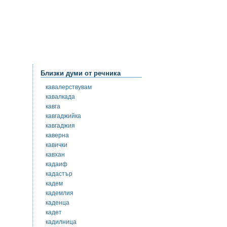
Близки думи от речника
кавалерствувам
кавалкада
кавга
кавгаджийка
кавгаджия
каверна
кавички
кавхан
кадаиф
кадастър
кадем
кадемлия
каденца
кадет
кадилница