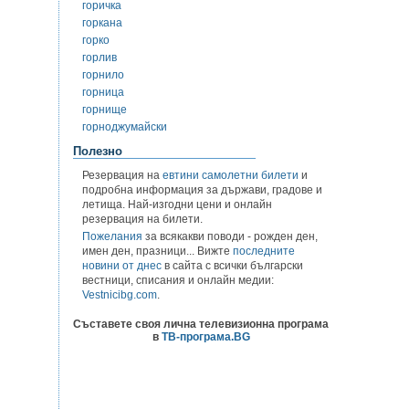
горичка
горкана
горко
горлив
горнило
горница
горнище
горноджумайски
Полезно
Резервация на
евтини самолетни билети
и
подробна информация за държави, градове и
летища. Най-изгодни цени и онлайн
резервация на билети.
Пожелания
за всякакви поводи - рожден ден,
имен ден, празници... Вижте
последните
новини от днес
в сайта с всички български
вестници, списания и онлайн медии:
Vestnicibg.com
.
Съставете своя лична телевизионна програма
в
ТВ-програма.BG