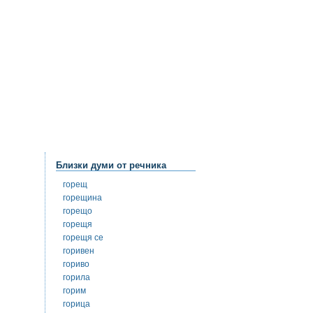
Близки думи от речника
горещ
горещина
горещо
горещя
горещя се
горивен
гориво
горила
горим
горица