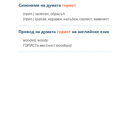
Синоними на думата
горист
(прил.) залесен, обрасъл
(прил.) грапав, неравен, назъбен, скалист, каменист
Превод на думата
горист
на английски език
wooded, woody
ГОРИСТa местност woodland