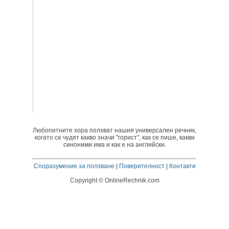
Любопитните хора ползват нашия универсален речник,
когато се чудят какво значи "горист", как се пише, какви
синоними има и как е на английски.
Споразумение за ползване
|
Поверителност
|
Контакти
Copyright © OnlineRechnik.com