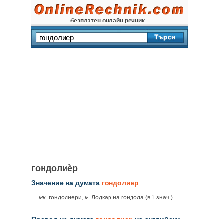
безплатен онлайн речник
гондолиѐр
Значение на думата
гондолиер
мн.
гондолиери,
м.
Лодкар на гондола (в 1 знач.).
Превод на думата
гондолиер
на английски