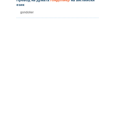
език
gondolier