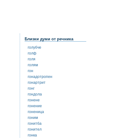
Близки думи от речника
голубче
голф
голя
голям
гон
гонадотропен
гонартрит
гонг
гондола
гонене
гонение
гоненица
гоним
гонитба
гонител
гонка