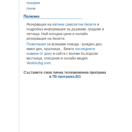
гонорея
гонче
Полезно
Резервация на
евтини самолетни билети
и
подробна информация за държави, градове и
летища. Най-изгодни цени и онлайн
резервация на билети.
Пожелания
за всякакви поводи - рожден ден,
имен ден, празници... Вижте
последните
новини от днес
в сайта с всички български
вестници, списания и онлайн медии:
Vestnicibg.com
.
Съставете своя лична телевизионна програма
в
ТВ-програма.BG