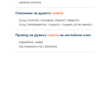
цялата голота.
Синоними на думата
голота
(същ.) голотия, оскъдица, бедност, беднота
(същ.) неприкритост, същност, същина, естественост
Превод на думата
голота
на английски език
nakedness, nudity
(на планина и пр.) bareness