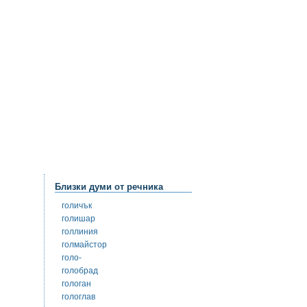
Близки думи от речника
голичък
голишар
голлиния
голмайстор
голо-
голобрад
гологан
гологлав