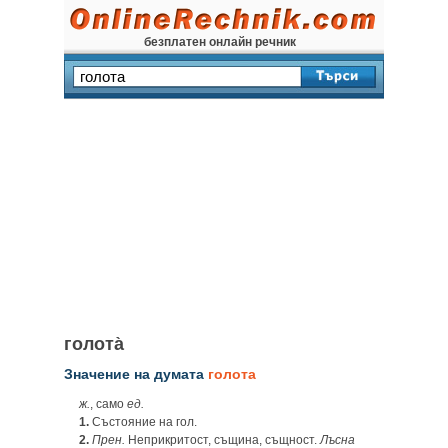
безплатен онлайн речник
голота̀
Значение на думата
голота
ж.
, само
ед.
1.
Състояние на гол.
2.
Прен.
Неприкритост, същина, същност.
Лъсна