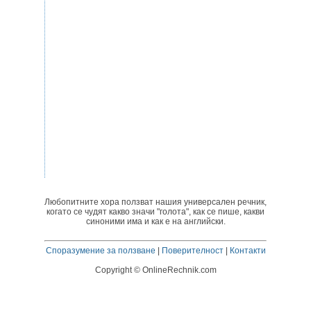
Любопитните хора ползват нашия универсален речник,
когато се чудят какво значи "голота", как се пише, какви
синоними има и как е на английски.
Споразумение за ползване
|
Поверителност
|
Контакти
Copyright © OnlineRechnik.com