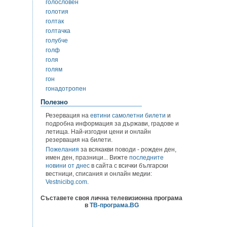
голословен
голотия
голтак
голтачка
голубче
голф
голя
голям
гон
гонадотропен
Полезно
Резервация на
евтини самолетни билети
и
подробна информация за държави, градове и
летища. Най-изгодни цени и онлайн
резервация на билети.
Пожелания
за всякакви поводи - рожден ден,
имен ден, празници... Вижте
последните
новини от днес
в сайта с всички български
вестници, списания и онлайн медии:
Vestnicibg.com
.
Съставете своя лична телевизионна програма
в
ТВ-програма.BG