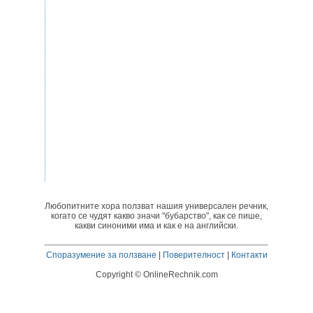
Любопитните хора ползват нашия универсален речник,
когато се чудят какво значи "бубарство", как се пише,
какви синоними има и как е на английски.
Споразумение за ползване
|
Поверителност
|
Контакти
Copyright © OnlineRechnik.com