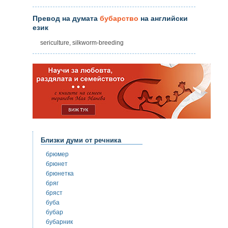
Превод на думата
бубарство
на английски
език
sericulture, silkworm-breeding
Близки думи от речника
брюмер
брюнет
брюнетка
бряг
бряст
буба
бубар
бубарник