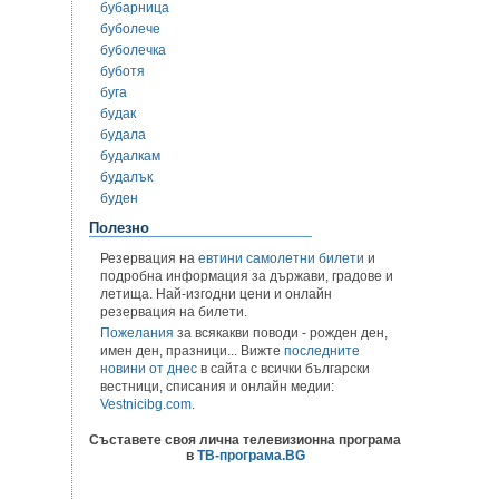
бубарница
буболече
буболечка
буботя
буга
будак
будала
будалкам
будалък
буден
Полезно
Резервация на
евтини самолетни билети
и
подробна информация за държави, градове и
летища. Най-изгодни цени и онлайн
резервация на билети.
Пожелания
за всякакви поводи - рожден ден,
имен ден, празници... Вижте
последните
новини от днес
в сайта с всички български
вестници, списания и онлайн медии:
Vestnicibg.com
.
Съставете своя лична телевизионна програма
в
ТВ-програма.BG