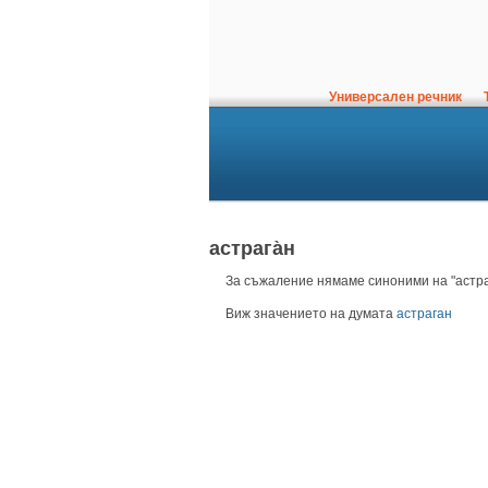
Универсален речник
Т
астрага̀н
За съжаление нямаме синоними на "астраг
Виж значението на думата
астраган