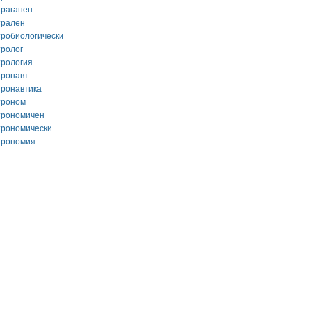
траганен
трален
тробиологически
тролог
трология
тронавт
тронавтика
троном
трономичен
трономически
трономия