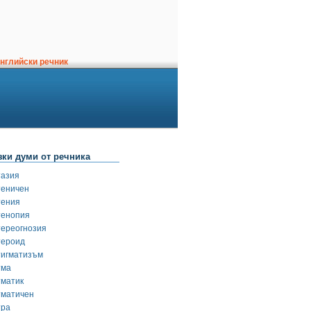
нглийски речник
зки думи от речника
тазия
теничен
тения
тенопия
тереогнозия
тероид
тигматизъм
тма
тматик
тматичен
тра