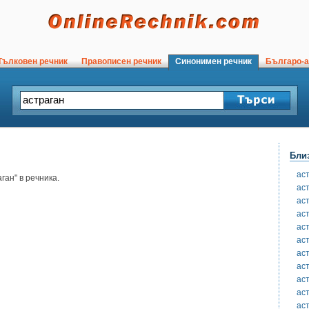
ълковен речник
Правописен речник
Синонимен речник
Българо-а
Бли
ас
ан" в речника.
ас
ас
ас
ас
ас
ас
ас
ас
ас
ас