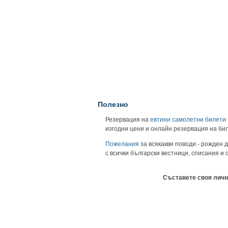
Полезно
Резервация на
евтини самолетни билети
изгодни цени и онлайн резервация на би
Пожелания
за всякакви поводи - рожден д
с всички български вестници, списания и
Съставете своя личн