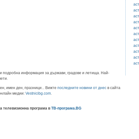
ас
ас
ас
ас
ас
ас
ас
ас
ас
ас
ас
и подробна информация за държави, градове и летища. Най-
лети.
ен, имен ден, празници... Вижте
последните новини от днес
в сайта
 онлайн медии:
Vestnicibg.com
.
а телевизионна програма в
ТВ-програма.BG